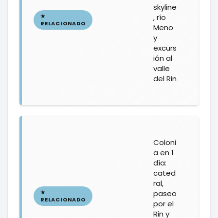
skyline
, río
Meno
y
excurs
ión al
valle
del Rin
Coloni
a en 1
día:
cated
ral,
paseo
por el
Rin y