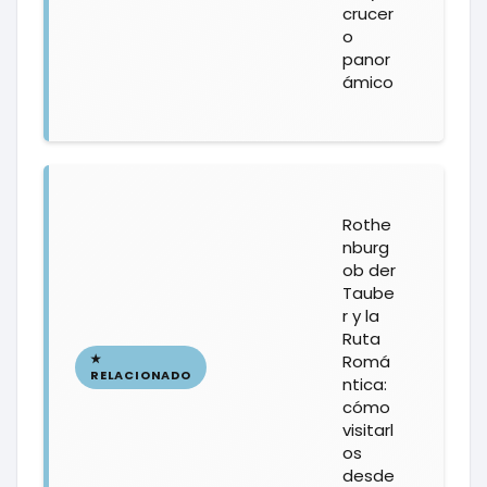
crucer
o
panor
ámico
Rothe
nburg
ob der
Taube
r y la
Ruta
Romá
ntica:
cómo
visitarl
os
desde