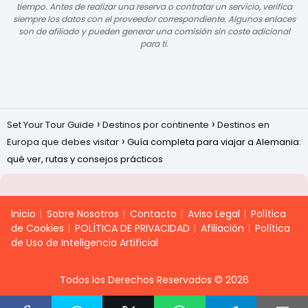
tiempo. Antes de realizar una reserva o contratar un servicio, verifica
siempre los datos con el proveedor correspondiente. Algunos enlaces
son de afiliado y pueden generar una comisión sin coste adicional
para ti.
Set Your Tour Guide
Destinos por continente
Destinos en
Europa que debes visitar
Guía completa para viajar a Alemania:
qué ver, rutas y consejos prácticos
Inicio
Sobre Nosotros
Contacto
Aviso Legal
Política
de Cookies
POLÍTICA DE PRIVACIDAD
Afiliación
Política
de Uso de Inteligencia Artificial
Todos los Derechos Reservados © 2026