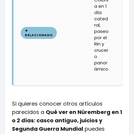
a en 1
día:
cated
ral,
paseo
por el
Rin y
crucer
o
panor
ámico
Si quieres conocer otros artículos
parecidos a
Qué ver en Núremberg en 1
o 2 días: casco antiguo, juicios y
Segunda Guerra Mundial
puedes