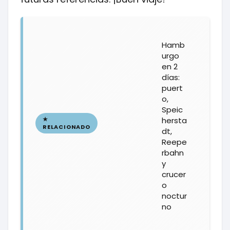
Hamb
urgo
en 2
días:
puert
o,
Speic
hersta
dt,
Reepe
rbahn
y
crucer
o
noctur
no