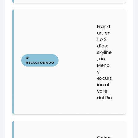
Frankf
urt en
1 o 2
días:
skyline
, río
Meno
y
excurs
ión al
valle
del Rin
Coloni