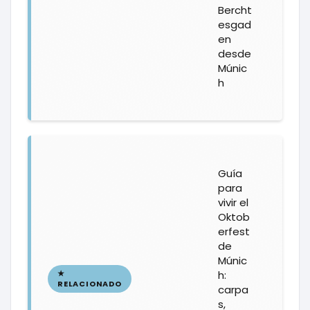
Bercht
esgad
en
desde
Múnic
h
Guía
para
vivir el
Oktob
erfest
de
Múnic
h:
carpa
s,