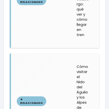
rgo:
qué
ver y
cómo
llegar
en
tren
Cómo
visitar
el
Nido
del
Águila
y los
Alpes
de