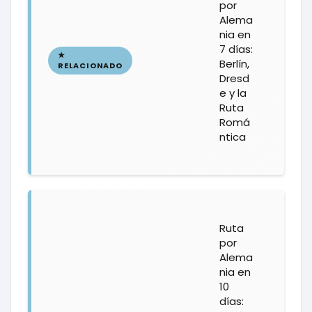
por
Alema
nia en
7 días:
Berlín,
Dresd
e y la
Ruta
Romá
ntica
Ruta
por
Alema
nia en
10
días: