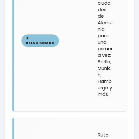
ciuda
des
de
Alema
nia
para
una
primer
a vez:
Berlín,
Múnic
h,
Hamb
urgo y
más
Ruta