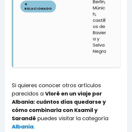
Berlín,
Múnic
h,
castill
os de
Bavier
a y
Selva
Negra
Si quieres conocer otros artículos
parecidos a
Vlorë en un viaje por
Albania: cuántos días quedarse y
cómo combinarla con Ksamil y
Sarandë
puedes visitar la categoría
Albania
.