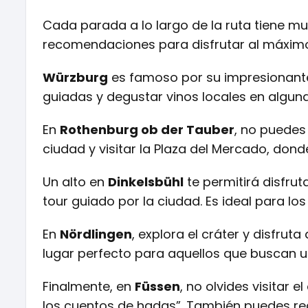
Cada parada a lo largo de la ruta tiene m
recomendaciones para disfrutar al máxim
Würzburg
es famoso por su impresionante 
guiadas y degustar vinos locales en algun
En
Rothenburg ob der Tauber
, no puedes
ciudad y visitar la Plaza del Mercado, don
Un alto en
Dinkelsbühl
te permitirá disfrut
tour guiado por la ciudad. Es ideal para los
En
Nördlingen
, explora el cráter y disfrut
lugar perfecto para aquellos que buscan u
Finalmente, en
Füssen
, no olvides visitar 
los cuentos de hadas”. También puedes rea