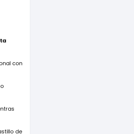
uta
ional con
io
entras
stillo de