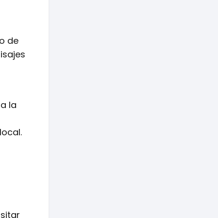
no de
isajes
a la
ocal.
sitar