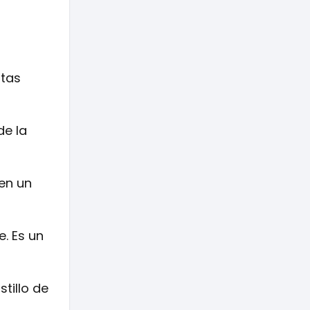
itas
de la
 en un
e. Es un
stillo de