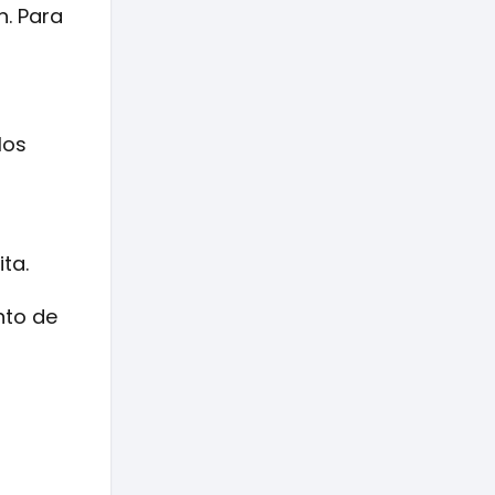
n. Para
los
ta.
nto de