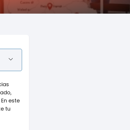
cias
ñado,
 En este
e tu