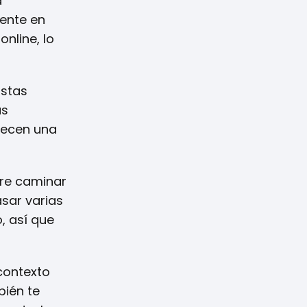
a
mente en
nline, lo
Estas
ás
recen una
ere caminar
sar varias
, así que
contexto
bién te