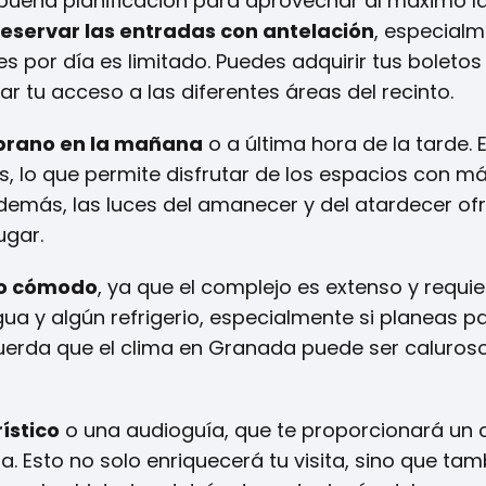
 buena planificación para aprovechar al máximo l
reservar las entradas con antelación
, especial
 por día es limitado. Puedes adquirir tus boletos o
ar tu acceso a las diferentes áreas del recinto.
mprano en la mañana
o a última hora de la tarde. 
s, lo que permite disfrutar de los espacios con m
Además, las luces del amanecer y del atardecer of
ugar.
o cómodo
, ya que el complejo es extenso y requi
a y algún refrigerio, especialmente si planeas pa
cuerda que el clima en Granada puede ser caluroso
rístico
o una audioguía, que te proporcionará un 
ra. Esto no solo enriquecerá tu visita, sino que tam