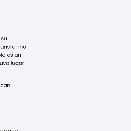
 su
transformó
lo es un
tuvo lugar
acan
e paz y