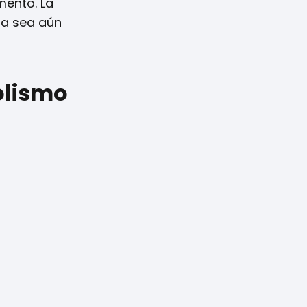
mento. La
ia sea aún
olismo