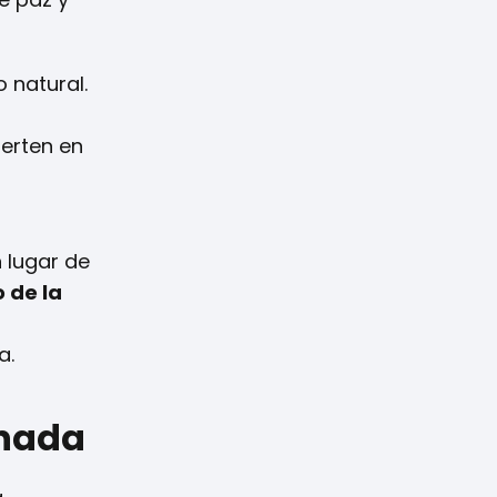
 natural.
ierten en
n lugar de
 de la
a.
anada