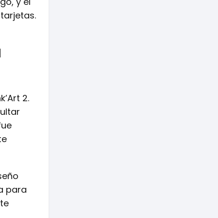
go, y el
tarjetas.
a
’Art 2.
ultar
fue
te
iseño
a para
te