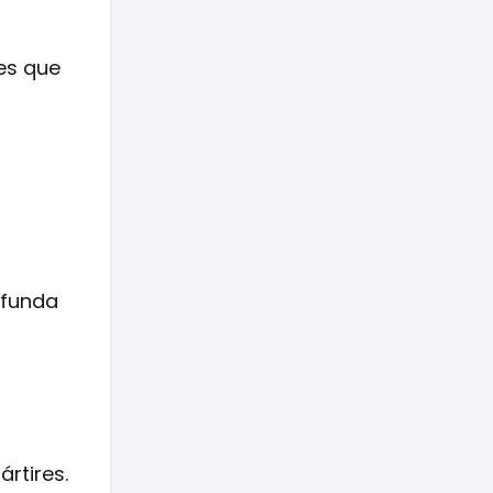
es que
ofunda
ártires.