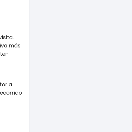
isita.
tiva más
iten
toria
recorrido