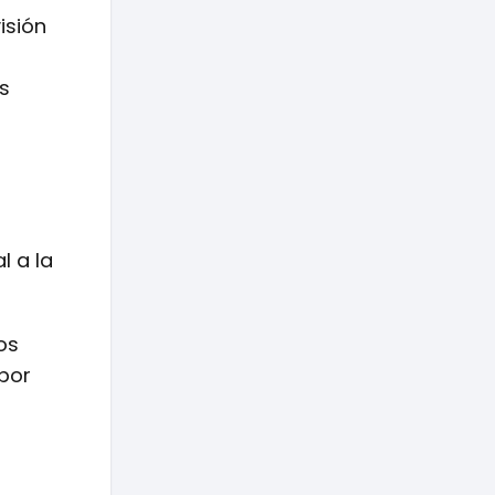
isión
s
l a la
os
 por