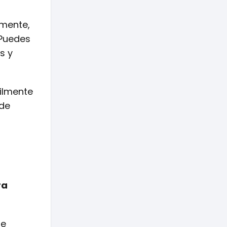
lmente,
 Puedes
s y
ilmente
 de
ra
te