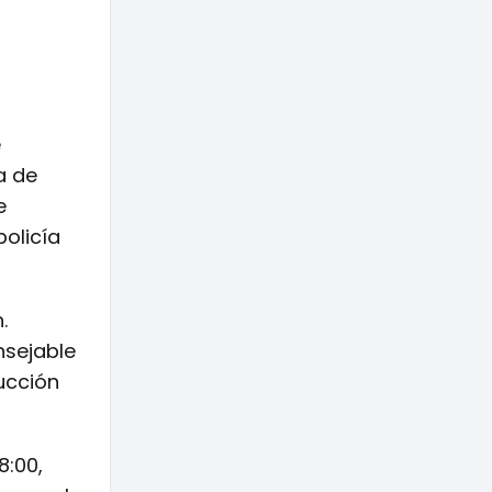
e
a de
e
policía
.
nsejable
ducción
8:00,