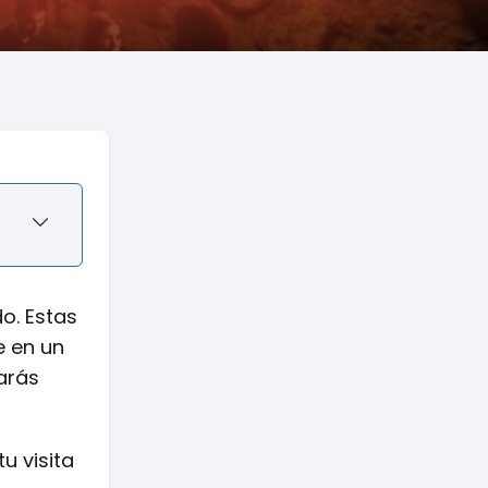
o. Estas
e en un
arás
u visita