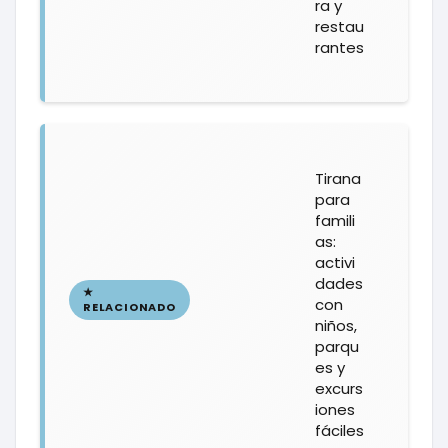
ra y
restau
rantes
Tirana
para
famili
as:
activi
dades
con
niños,
parqu
es y
excurs
iones
fáciles