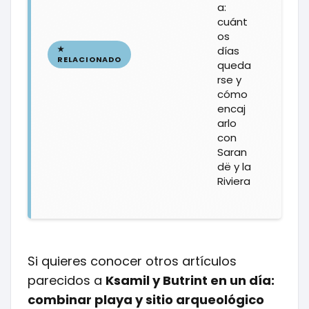
a:
cuánt
os
días
queda
rse y
cómo
encaj
arlo
con
Saran
dë y la
Riviera
Si quieres conocer otros artículos
parecidos a
Ksamil y Butrint en un día:
combinar playa y sitio arqueológico