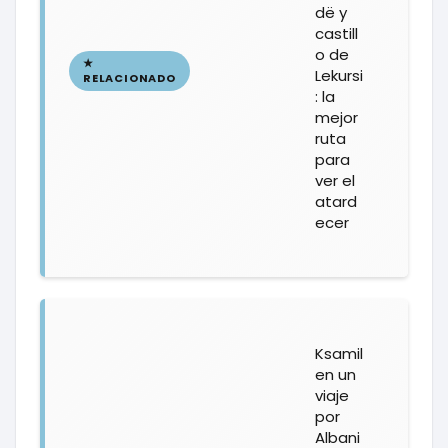
dë y
castill
o de
Lekursi
: la
mejor
ruta
para
ver el
atard
ecer
Ksamil
en un
viaje
por
Albani