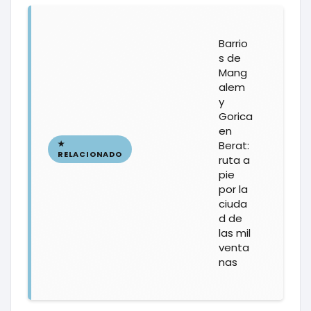
Barrio
s de
Mang
alem
y
Gorica
en
Berat:
ruta a
pie
por la
ciuda
d de
las mil
venta
nas