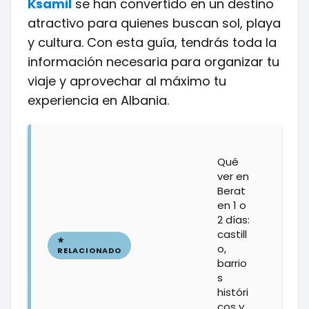
Ksamil
se han convertido en un destino
atractivo para quienes buscan sol, playa
y cultura. Con esta guía, tendrás toda la
información necesaria para organizar tu
viaje y aprovechar al máximo tu
experiencia en Albania.
Qué
ver en
Berat
en 1 o
2 días:
castill
o,
barrio
s
históri
cos y