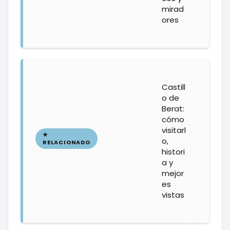
mirad
ores
Castill
o de
Berat:
cómo
visitarl
o,
histori
a y
mejor
es
vistas