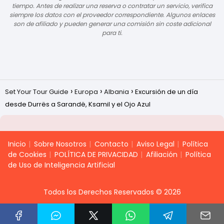
tiempo. Antes de realizar una reserva o contratar un servicio, verifica
siempre los datos con el proveedor correspondiente. Algunos enlaces
son de afiliado y pueden generar una comisión sin coste adicional
para ti.
Set Your Tour Guide
Europa
Albania
Excursión de un día
desde Durrës a Sarandë, Ksamil y el Ojo Azul
Inicio
Sobre Nosotros
Contacto
Aviso Legal
Política
de Cookies
POLÍTICA DE PRIVACIDAD
Afiliación
Política
de Uso de Inteligencia Artificial
Todos los Derechos Reservados © 2026