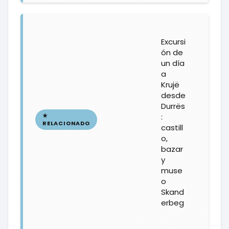
Excursi
ón de
un día
a
Krujë
desde
Durrës
:
castill
o,
bazar
y
muse
o
Skand
erbeg