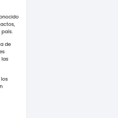
 conocido
factos,
 país.
ia de
tes
 las
 los
an