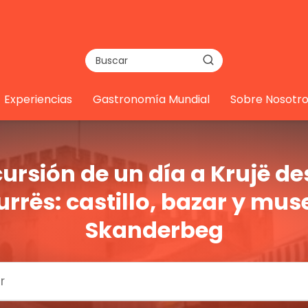
Experiencias
Gastronomía Mundial
Sobre Nosotro
ursión de un día a Krujë d
urrës: castillo, bazar y mus
Skanderbeg