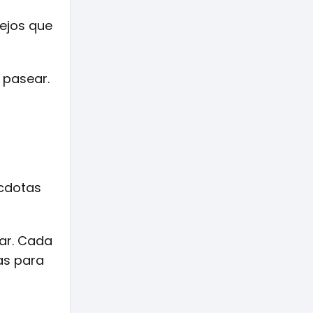
ejos que
 pasear.
écdotas
ar. Cada
as para