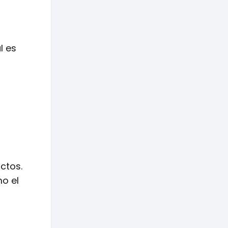
l es
ctos.
o el