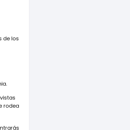
s de los
ia.
vistas
ue rodea
ontrarás