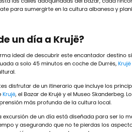
ta las calles adoquinadas del bazar, cada rincó
ate para sumergirte en la cultura albanesa y plani
de un día a Krujë?
rma ideal de descubrir este encantador destino s
tuada a solo 45 minutos en coche de Durrës,
Krujë
tural.
es disfrutar de un itinerario que incluye los princi
de
Krujë
, el Bazar de Krujë y el Museo Skanderbeg. Lo
mprensión más profunda de la cultura local.
la excursión de un día está diseñada para ser lo 
iempo y asegurando que no te pierdas los aspec