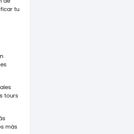
n de
ficar tu
in
es
pales
s tours
más
tos más