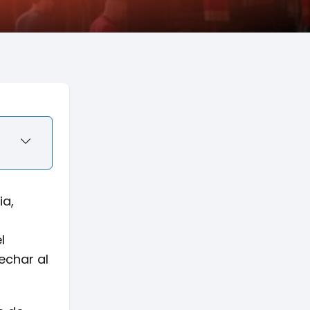
ia,
n
l
echar al