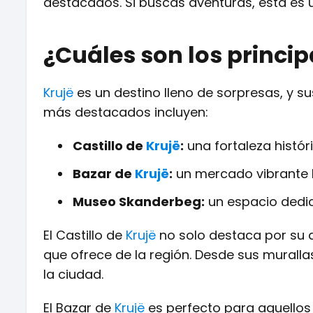
destacados. Si buscas aventuras, esta es 
¿Cuáles son los princip
Krujë
es un destino lleno de sorpresas, y su
más destacados incluyen:
Castillo de
Krujë
:
una fortaleza históri
Bazar de
Krujë
:
un mercado vibrante l
Museo Skanderbeg:
un espacio dedica
El Castillo de
Krujë
no solo destaca por su a
que ofrece de la región. Desde sus murall
la ciudad.
El Bazar de
Krujë
es perfecto para aquellos