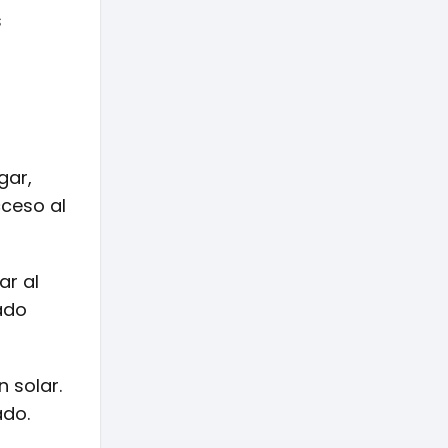
s
gar,
cceso al
ar al
ado
 solar.
ado.