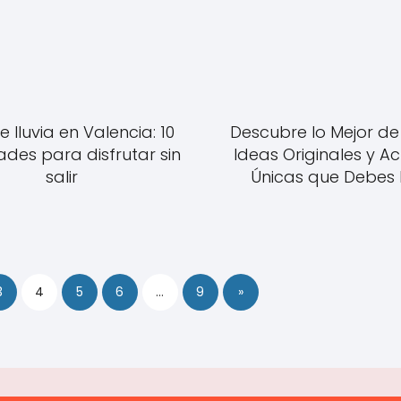
e lluvia en Valencia: 10
Descubre lo Mejor de
ades para disfrutar sin
Ideas Originales y A
salir
Únicas que Debes
3
4
5
6
…
9
»