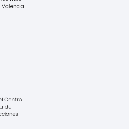
n Valencia
el Centro
ía de
cciones