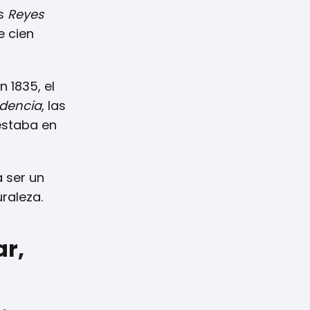
os
Reyes
e cien
n 1835, el
ndencia
, las
estaba en
a ser un
uraleza.
ar,