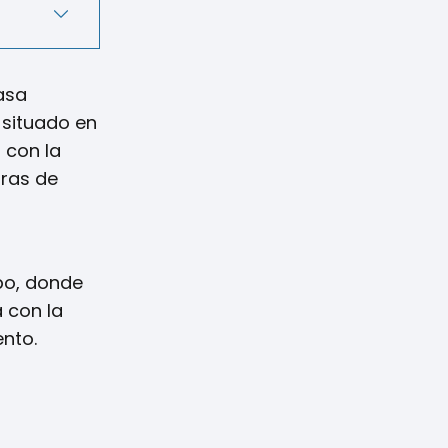
asa
, situado en
 con la
bras de
mpo, donde
a con la
ento.