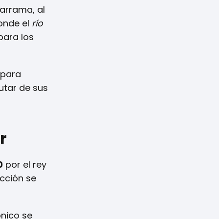
darrama, al
onde el
río
para los
 para
rutar de sus
r
0
por el rey
ucción se
ónico se