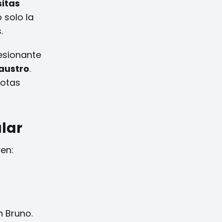
sitas
 solo la
.
resionante
austro
.
dotas
lar
en:
n Bruno.