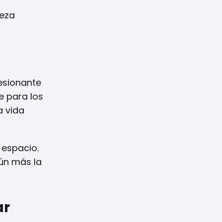
ueza
esionante
e para los
a vida
 espacio.
aún más la
ar