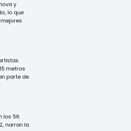
énova y
do, lo que
s mejores
artistas
 15 metros
an parte de
n los 56
, narran la