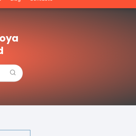
joya
d