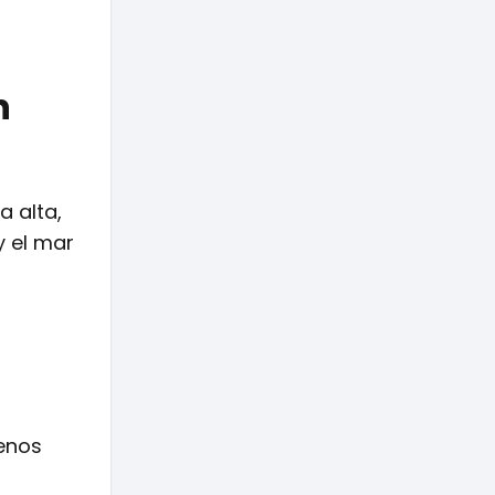
n
 alta,
y el mar
menos