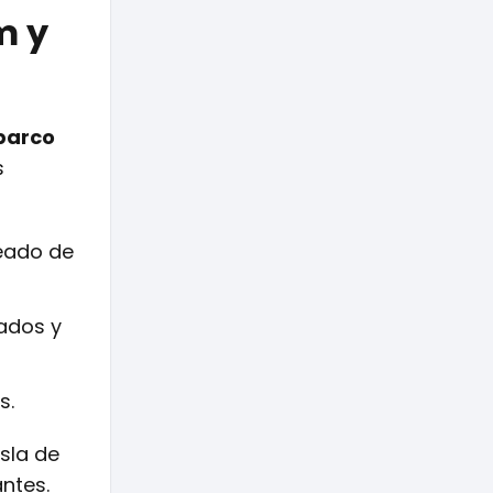
m y
 barco
s
deado de
lados y
s.
sla de
ntes.