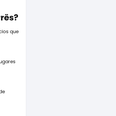
rrës?
icios que
lugares
 de