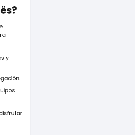
rës?
e
ara
s y
egación.
quipos
disfrutar