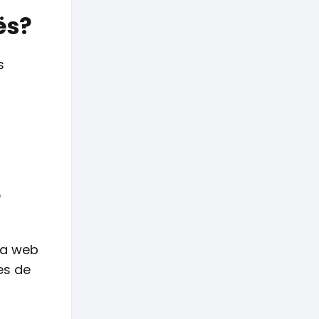
ës?
s
e
na web
es de