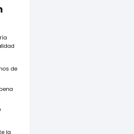
n
ría
alidad
nos de
 pena
e
e la