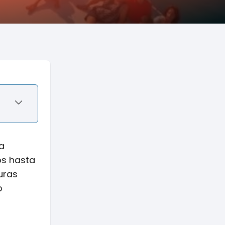
a
os hasta
uras
o