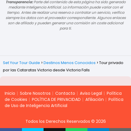
Transparencia:
Parte del contenido de esta página ha sido generado
mediante Inteligencia Artificial. La información puede variar con el
tiempo. Antes de realizar una reserva o contratar un servicio, verifica
siempre los datos con el proveedor correspondiente. Algunos enlaces
son de afiliado y pueden generar una comisión sin coste adicional
para ti.
Set Your Tour Guide
Destinos Menos Conocidos
Tour privado
por las Cataratas Victoria desde Victoria Falls
Inicio
Sobre Nosotros
Contacto
Aviso Legal
Política
de Cookies
POLÍTICA DE PRIVACIDAD
Afiliación
Política
de Uso de Inteligencia Artificial
Todos los Derechos Reservados © 2026