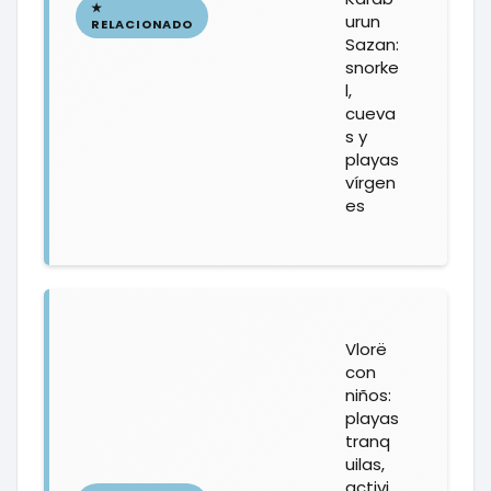
urun
Sazan:
snorke
l,
cueva
s y
playas
vírgen
es
Vlorë
con
niños:
playas
tranq
uilas,
activi