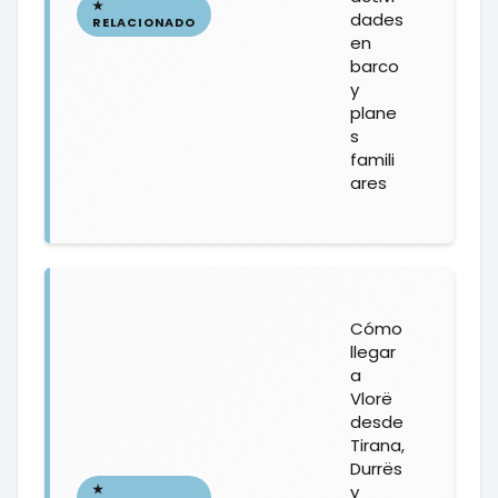
dades
en
barco
y
plane
s
famili
ares
Cómo
llegar
a
Vlorë
desde
Tirana,
Durrës
y