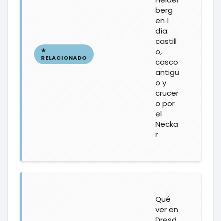
berg
en 1
día:
castill
o,
casco
antigu
o y
crucer
o por
el
Necka
r
Qué
ver en
Dresd