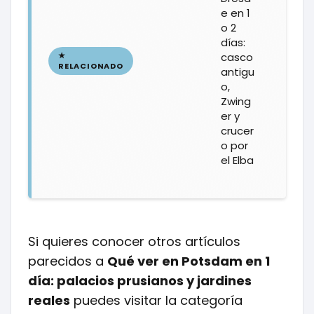
e en 1
o 2
días:
casco
antigu
o,
Zwing
er y
crucer
o por
el Elba
Si quieres conocer otros artículos
parecidos a
Qué ver en Potsdam en 1
día: palacios prusianos y jardines
reales
puedes visitar la categoría