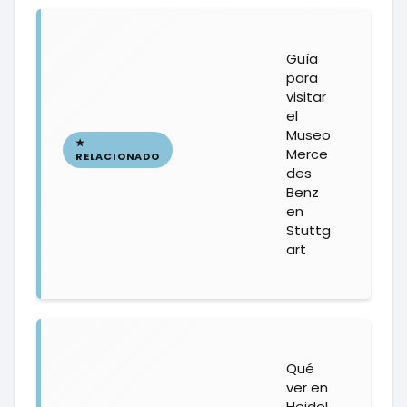
Guía
para
visitar
el
Museo
Merce
des
Benz
en
Stuttg
art
Qué
ver en
Heidel