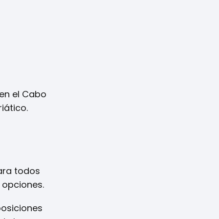
 en el Cabo
iático.
ara todos
s opciones.
posiciones