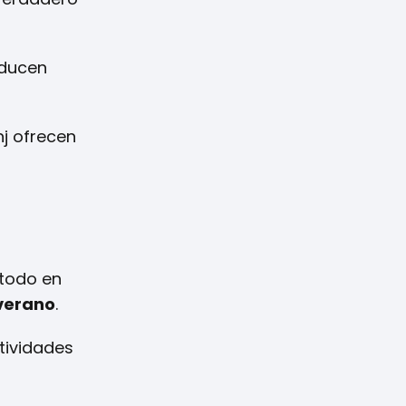
oducen
nj ofrecen
 todo en
 verano
.
tividades