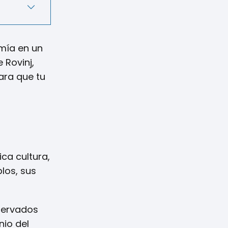
omía en un
 Rovinj,
ara que tu
ica cultura,
los, sus
servados
nio del