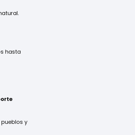
atural.
os hasta
porte
r pueblos y