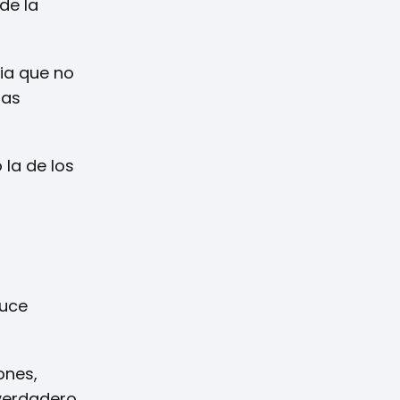
de la
ia que no
has
 la de los
ruce
ones,
 verdadero