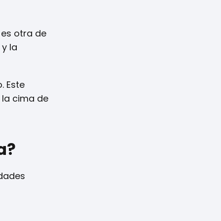
 es otra de
y la
. Este
 la cima de
a?
udades