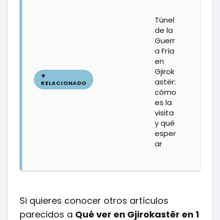
Túnel
de la
Guerr
a Fría
en
Gjirok
astër:
cómo
es la
visita
y qué
esper
ar
Si quieres conocer otros artículos
parecidos a
Qué ver en Gjirokastër en 1