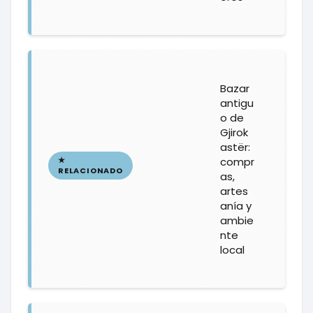
Bazar
antigu
o de
Gjirok
astër:
compr
as,
artes
anía y
ambie
nte
local