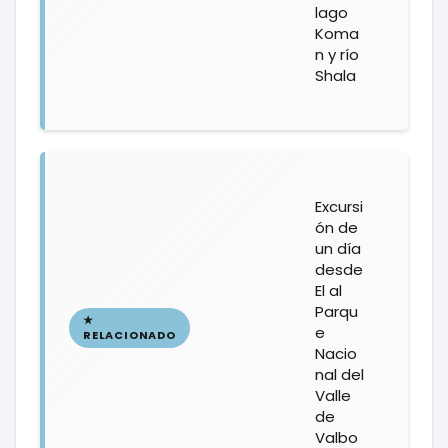
lago
Koma
n y río
Shala
Excursi
ón de
un día
desde
El al
Parqu
e
Nacio
nal del
Valle
de
Valbo