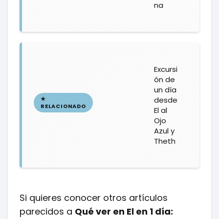
na
Excursi
ón de
un día
desde
El al
Ojo
Azul y
Theth
Si quieres conocer otros artículos
parecidos a
Qué ver en El en 1 día: