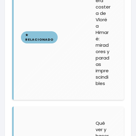
era
coster
a de
Vlorë
a
Himar
ë:
mirad
ores y
parad
as
impre
scindi
bles
Qué
ver y
hacer