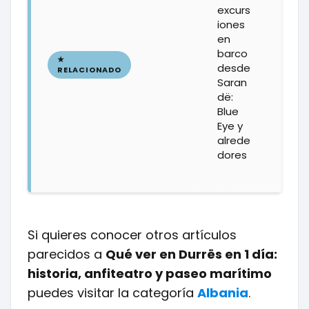
excurs
iones
en
barco
desde
Saran
dë:
Blue
Eye y
alrede
dores
Si quieres conocer otros artículos
parecidos a
Qué ver en Durrës en 1 día:
historia, anfiteatro y paseo marítimo
puedes visitar la categoría
Albania
.