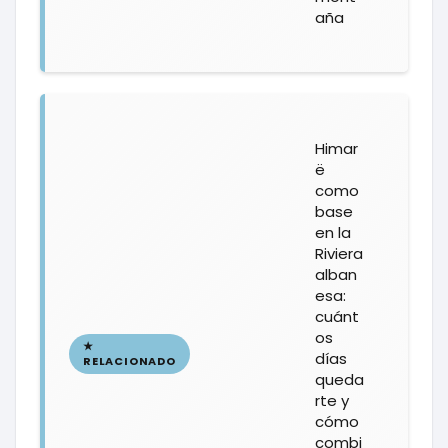
aña
Himar
ë
como
base
en la
Riviera
alban
esa:
cuánt
os
días
queda
rte y
cómo
combi