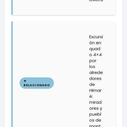
Excursi
ón en
quad
o 4×4
por
los
alrede
dores
de
Himar
ë:
mirad
ores y
puebl
os de
mont