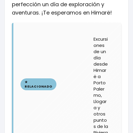
perfección un día de exploración y
aventuras. ¡Te esperamos en Himarë!
Excursi
ones
de un
día
desde
Himar
ë a
Porto
Paler
mo,
Llogar
a y
otros
punto
s de la
Riviera