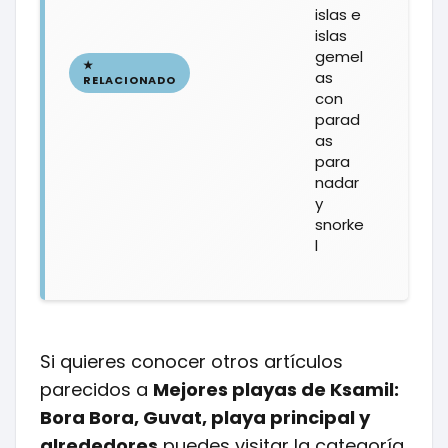
islas e
islas
gemel
as
con
parad
as
para
nadar
y
snorke
l
Si quieres conocer otros artículos
parecidos a
Mejores playas de Ksamil:
Bora Bora, Guvat, playa principal y
alrededores
puedes visitar la categoría