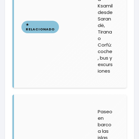
Ksamil
desde
Saran
dë,
Tirana
o
Corfú:
coche
, bus y
excurs
iones
Paseo
en
barco
a las
islas