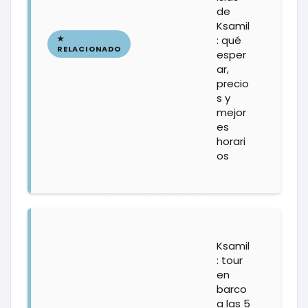
de
Ksamil
: qué
esper
ar,
precio
s y
mejor
es
horari
os
Ksamil
: tour
en
barco
a las 5