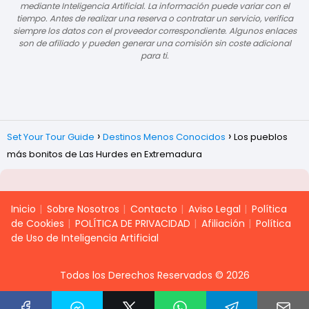
mediante Inteligencia Artificial. La información puede variar con el
tiempo. Antes de realizar una reserva o contratar un servicio, verifica
siempre los datos con el proveedor correspondiente. Algunos enlaces
son de afiliado y pueden generar una comisión sin coste adicional
para ti.
Set Your Tour Guide
Destinos Menos Conocidos
Los pueblos
más bonitos de Las Hurdes en Extremadura
Inicio
Sobre Nosotros
Contacto
Aviso Legal
Política
de Cookies
POLÍTICA DE PRIVACIDAD
Afiliación
Política
de Uso de Inteligencia Artificial
Todos los Derechos Reservados © 2026