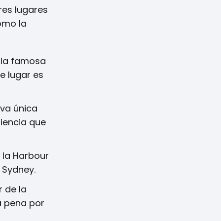
res lugares
omo la
 la famosa
e lugar es
va única
riencia que
 la Harbour
e Sydney.
r de la
a pena por