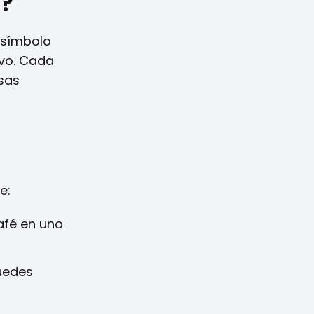
a?
n símbolo
ivo. Cada
rsas
e:
afé en uno
puedes