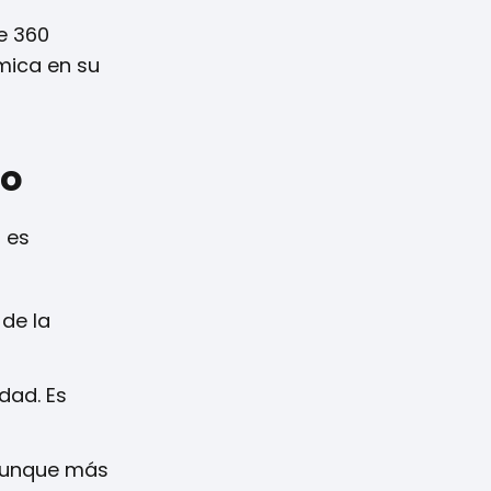
e 360
mica en su
ro
 es
de la
dad. Es
 aunque más