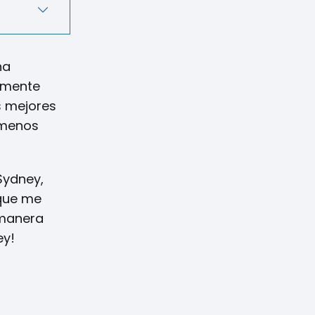
na
almente
s mejores
 menos
Sydney,
 que me
 manera
ey!