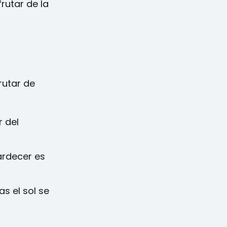
rutar de la
rutar de
r del
ardecer es
s el sol se