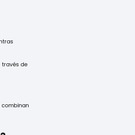
ntras
 través de
ue combinan