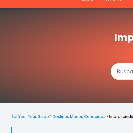
Imp
Set Your Tour Guide
Destinos Menos Conocidos
Imprescindi