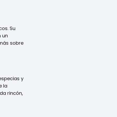
cos. Su
n un
r más sobre
especias y
e la
da rincón,