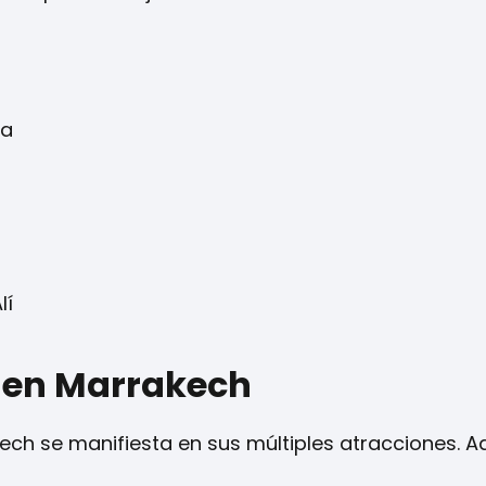
na
lí
s en Marrakech
kech se manifiesta en sus múltiples atracciones. Aq