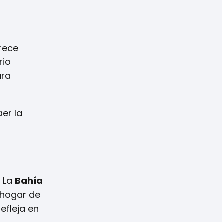
rece
rio
ara
er la
. La
Bahía
 hogar de
efleja en