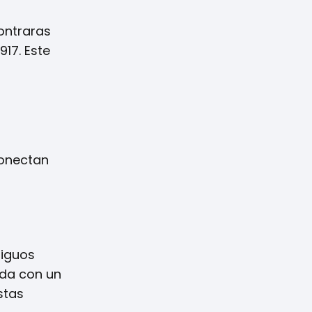
contraras
17. Este
conectan
tiguos
ada con un
stas