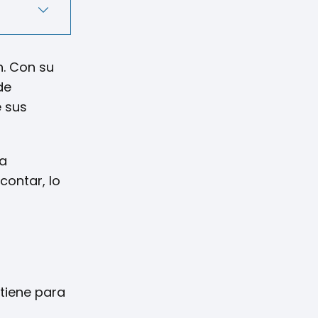
n. Con su
de
e sus
da
contar, lo
tiene para