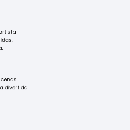
artista
idas.
a.
e cenas
a divertida