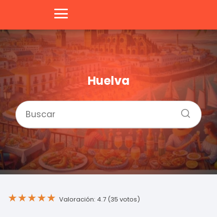
Huelva
★
★
★
★
★
Valoración: 4.7 (35 votos)