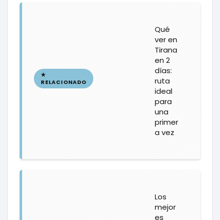
Qué
ver en
Tirana
en 2
días:
ruta
ideal
para
una
primer
a vez
Los
mejor
es