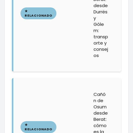
desde
Durrës
y
Góle
m:
transp
orte y
consej
os
Cañó
n de
Osum
desde
Berat:
cómo
es la