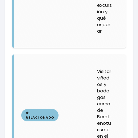
excurs
ión y
qué
esper
ar
Visitar
viñed
os y
bode
gas
cerca
de
Berat:
enotu
rismo
en el