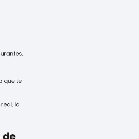
urantes.
o que te
real, lo
o de