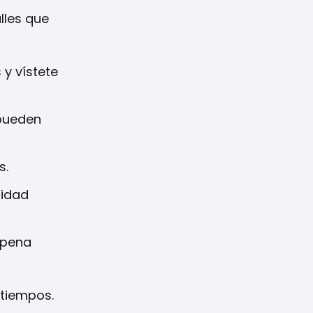
lles que
 y vístete
 pueden
s.
lidad
a pena
atiempos.