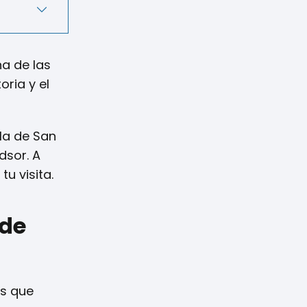
a de las
oria y el
lla de San
dsor. A
u visita.
sde
os que