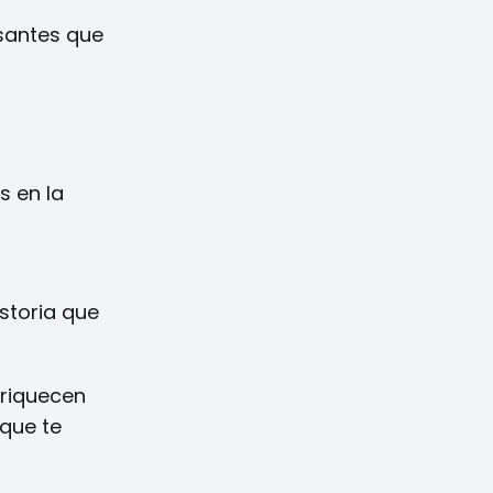
esantes que
s en la
istoria que
nriquecen
 que te