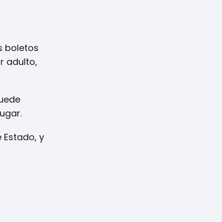
s boletos
r adulto,
puede
ugar.
 Estado, y