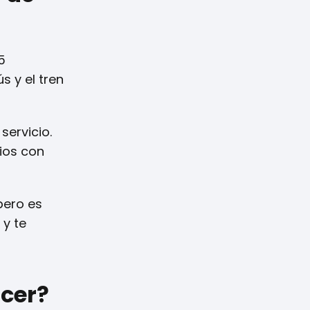
5
s y el tren
servicio.
rios con
pero es
 y te
acer?