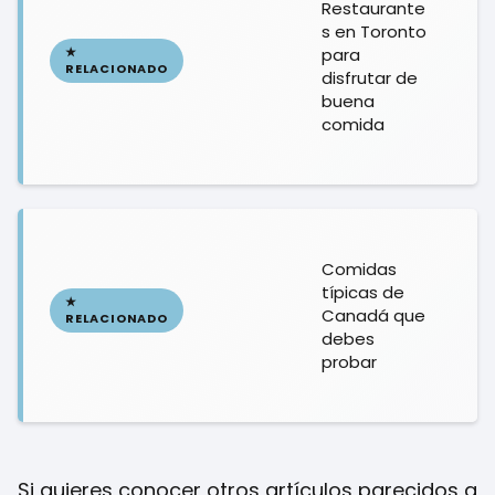
Restaurante
s en Toronto
para
disfrutar de
buena
comida
Comidas
típicas de
Canadá que
debes
probar
Si quieres conocer otros artículos parecidos a