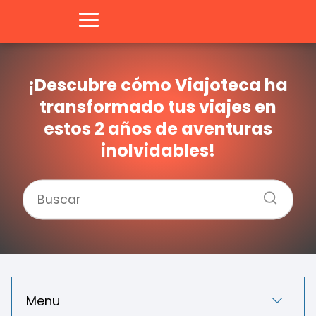
¡Descubre cómo Viajoteca ha
transformado tus viajes en
estos 2 años de aventuras
inolvidables!
Menu