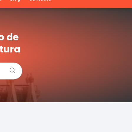
o de
tura