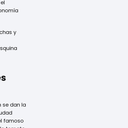
el
ronomía
echas y
esquina
es
n se dan la
iudad
 el famoso