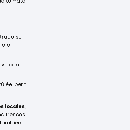
 de tomate
ntrado su
lo o
rvir con
rûlée, pero
 locales
,
os frescos
e también