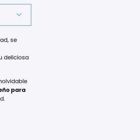
dad, se
u deliciosa
nolvidable
ueño para
d.