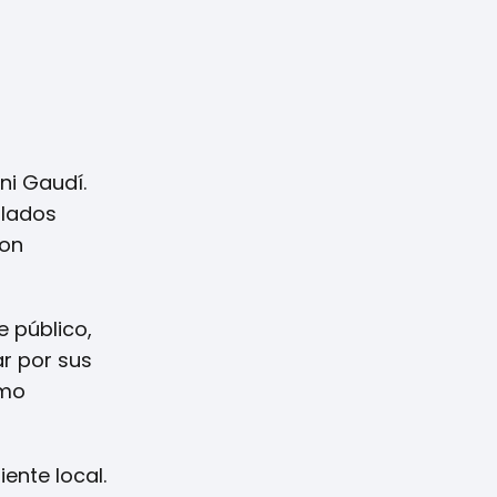
ni Gaudí.
llados
con
e público,
ar por sus
smo
ente local.