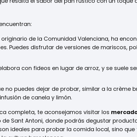
que resalta el sabor del pan rústico con un toque
 encuentran:
, originario de la Comunidad Valenciana, ha enco
es. Puedes disfrutar de versiones de mariscos, pol
e elabora con fideos en lugar de arroz, y se suele se
ue no puedes dejar de probar, similar a la crème b
infusión de canela y limón.
ca completa, te aconsejamos visitar los
mercados
o de Sant Antoni, donde podrás degustar product
o son ideales para probar la comida local, sino qu