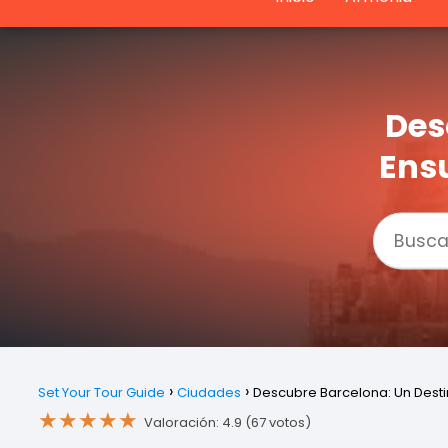
Des
Ens
Set Your Tour Guide
Ciudades
Descubre Barcelona: Un Dest
★
★
★
★
★
Valoración: 4.9 (67 votos)