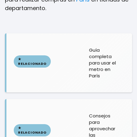
departamento.
Guía
completa
para usar el
metro en
París
Consejos
para
aprovechar
las