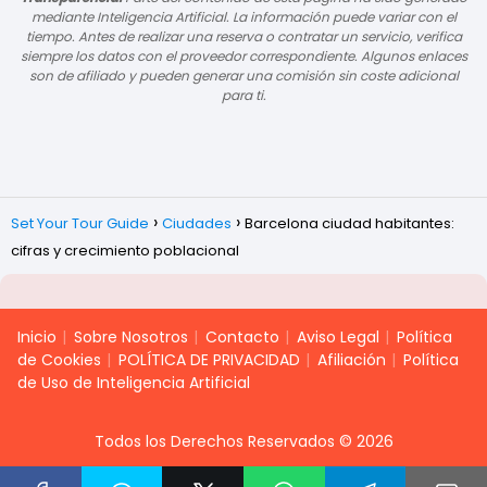
mediante Inteligencia Artificial. La información puede variar con el
tiempo. Antes de realizar una reserva o contratar un servicio, verifica
siempre los datos con el proveedor correspondiente. Algunos enlaces
son de afiliado y pueden generar una comisión sin coste adicional
para ti.
Set Your Tour Guide
Ciudades
Barcelona ciudad habitantes:
cifras y crecimiento poblacional
Inicio
Sobre Nosotros
Contacto
Aviso Legal
Política
de Cookies
POLÍTICA DE PRIVACIDAD
Afiliación
Política
de Uso de Inteligencia Artificial
Todos los Derechos Reservados © 2026